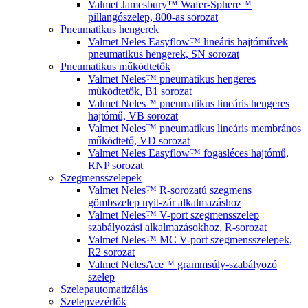
Valmet Jamesbury™ Wafer-Sphere™
pillangószelep, 800-as sorozat
Pneumatikus hengerek
Valmet Neles Easyflow™ lineáris hajtóművek
pneumatikus hengerek, SN sorozat
Pneumatikus működtetők
Valmet Neles™ pneumatikus hengeres
működtetők, B1 sorozat
Valmet Neles™ pneumatikus lineáris hengeres
hajtómű, VB sorozat
Valmet Neles™ pneumatikus lineáris membrános
működtető, VD sorozat
Valmet Neles Easyflow™ fogasléces hajtómű,
RNP sorozat
Szegmensszelepek
Valmet Neles™ R-sorozatú szegmens
gömbszelep nyit-zár alkalmazáshoz
Valmet Neles™ V-port szegmensszelep
szabályozási alkalmazásokhoz, R-sorozat
Valmet Neles™ MC V-port szegmensszelepek,
R2 sorozat
Valmet NelesAce™ grammsúly-szabályozó
szelep
Szelepautomatizálás
Szelepvezérlők