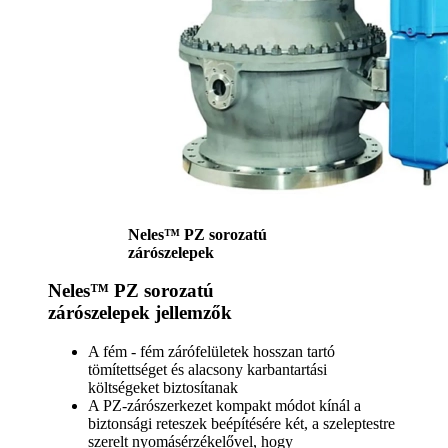
Neles™ PZ sorozatú
zárószelepek
Neles™ PZ sorozatú
zárószelepek jellemzők
A fém - fém zárófelületek hosszan tartó
tömítettséget és alacsony karbantartási
költségeket biztosítanak
A PZ-zárószerkezet kompakt módot kínál a
biztonsági reteszek beépítésére két, a szeleptestre
szerelt nyomásérzékelővel, hogy