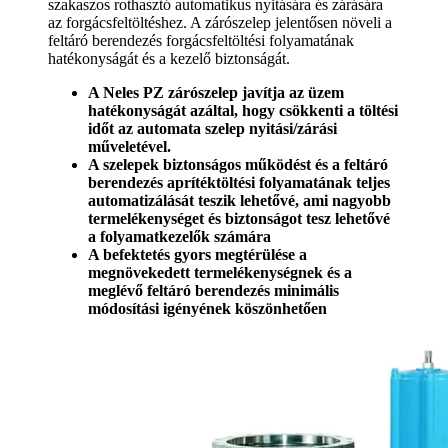
szakaszos rothasztó automatikus nyitására és zárására
az forgácsfeltöltéshez. A zárószelep jelentősen növeli a
feltáró berendezés forgácsfeltöltési folyamatának
hatékonyságát és a kezelő biztonságát.
A Neles PZ zárószelep javítja az üzem
hatékonyságát azáltal, hogy csökkenti a töltési
időt az automata szelep nyitási/zárási
műveletével.
A szelepek biztonságos működést és a feltáró
berendezés aprítéktöltési folyamatának teljes
automatizálását teszik lehetővé, ami nagyobb
termelékenységet és biztonságot tesz lehetővé
a folyamatkezelők számára
A befektetés gyors megtérülése a
megnövekedett termelékenységnek és a
meglévő feltáró berendezés minimális
módosítási igényének köszönhetően