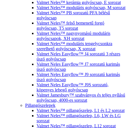
Valmet Neles™ kerámia golyóscsap, E sorozat
Valmet Neles™ moduláris golyóscsap, M sorozat
Valmet Neles™ PB sorozatú PFA bélésű
golyóscsap
Valmet Neles™ felső bemenetű forgó
golyóscsap, T5 sorozat
Valmet Neles™ nagynyomású moduláris
golyóscsapok, XH sorozat
Valmet Neles™ moduláris tengelycsonkra
szerelhető golyóscsap, X sorozat
Valmet Neles Easyflow™ J4 sorozatú 3 részes
úszó golyóscsap
Valmet Neles Easyflow™ J7 sorozatú karimás
úszó golyóscsap
Valmet Neles Easyflow™ J9 sorozatú karimás
úszó golyóscsap
Valmet Neles Easyflow™ J9S sorozatú,
köpenyes lebegő golyóscsap
Valmet Jamesbury™ szabványos és teljes nyílású
golyóscsap, 4000-es sorozat
Pillangószelepek
Valmet Neles™ pillangószelep, L1 és L2 sorozat
Valmet Neles™ pillangószelep, L6, LW és LG
sorozat
Valmet Neles™ pillangószelep, L12 sorozat