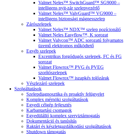
Valmet Neles™ SwitchGuard™ SG9000 –
intelligens nyit-zár szelepvezérlő
Valmet Neles™ ValvGuard™ VG9000 –
intelligens biztonsági mágnesszelep
Zárószelepek
Valmet Neles™ NDX™ szelep pozícionáló
Valmet Neles Easyflow™, K sorozat
Valmet Valvcon™ ADC sorozatú folyamatos
üzemű elektromos működtető
Egyéb szelepek
Excentrikus forgódugós szelepek, FC és FG
sorozat
Valmet Flowrox™ PVG és PVEG
szorítószelepek
Valmet Flowrox™ iszapkés tolózárak
Vészlezáró szelepek
Szolgáltatások
Szelepdiagnosztika és proaktív felügyelet
Komplex mérnöki szolgáltatások
Egyedi célgép fejlesztés
Karbantartási csomagok
Egyedülálló komplex szerviztámogatás
Dokumentáció és tanúsítás
Raktári és készletgazdálkodási szolgáltatások
Shutdown támogatás