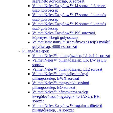
szerelhető golyóscsap, X sorozat
Valmet Neles Easyflow™ J4 sorozatú 3 részes
úszó golyóscsap
Valmet Neles Easyflow™ J7 sorozatú karimás
úszó golyóscsap
Valmet Neles Easyflow™ J9 sorozatú karimás
úszó golyóscsap
Valmet Neles Easyflow™ J9S sorozatú,
köpenyes lebegő golyóscsap
Valmet Jamesbury™ szabványos és teljes nyílású
golyóscsap, 4000-es sorozat
Pillangószelepek
Valmet Neles™ pillangószelep, L1 és L2 sorozat
Valmet Neles™ pillangószelep, L6, LW és LG
sorozat
Valmet Neles™ pillangószelep, L12 sorozat
Valmet Neles™ nagy teljesítményű
pillangószelep, BWX sorozat
Valmet Neles™ magas ciklusszámú
pillangószelep, BO sorozat
Valmet Neles™ háromkaros szelep
levegőleválasztó egységekhez (ASU), BH
sorozat
Valmet Neles Easyflow™ rugalmas ültetésű
pillangószelep, JA sorozat