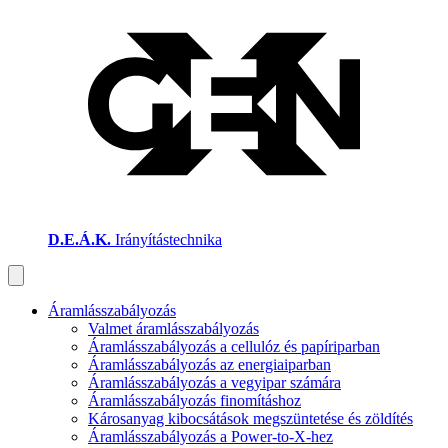
D.E.Á.K.
Irányítástechnika
Áramlásszabályozás
Valmet áramlásszabályozás
Áramlásszabályozás a cellulóz és papíriparban
Áramlásszabályozás az energiaiparban
Áramlásszabályozás a vegyipar számára
Áramlásszabályozás finomításhoz
Károsanyag kibocsátások megszüntetése és zöldítés
Áramlásszabályozás a Power-to-X-hez