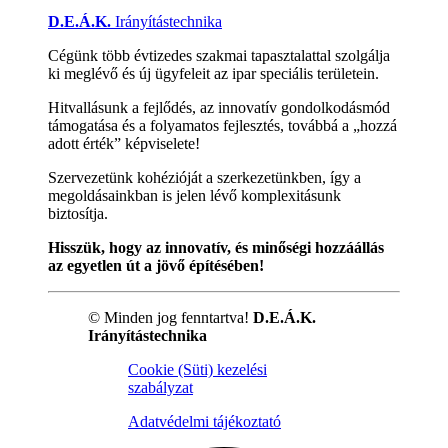
D.E.Á.K.
Irányítástechnika
Cégünk több évtizedes szakmai tapasztalattal szolgálja
ki meglévő és új ügyfeleit az ipar speciális területein.
Hitvallásunk a fejlődés, az innovatív gondolkodásmód
támogatása és a folyamatos fejlesztés, továbbá a „hozzá
adott érték” képviselete!
Szervezetünk kohézióját a szerkezetünkben, így a
megoldásainkban is jelen lévő komplexitásunk
biztosítja.
Hisszük, hogy az innovatív, és minőségi hozzáállás
az egyetlen út a jövő építésében!
© Minden jog fenntartva!
D.E.Á.K.
Irányítástechnika
Cookie (Süti) kezelési
szabályzat
Adatvédelmi tájékoztató