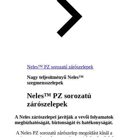
Neles™ PZ sorozatú zárószelepek
Nagy teljesítményű Neles™
szegmensszelepek
Neles™ PZ sorozatú
zárószelepek
A Neles zárószelepei javítják a vevői folyamatok
megbízhatóságát, biztonságát és hatékonyságát.
A Neles PZ sorozatú zárószelep megoldást kínál a