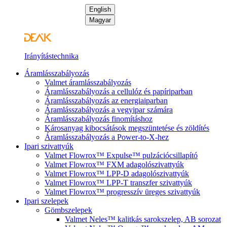
English
Magyar
Irányítástechnika
Áramlásszabályozás
Valmet áramlásszabályozás
Áramlásszabályozás a cellulóz és papíriparban
Áramlásszabályozás az energiaiparban
Áramlásszabályozás a vegyipar számára
Áramlásszabályozás finomításhoz
Károsanyag kibocsátások megszüntetése és zöldítés
Áramlásszabályozás a Power-to-X-hez
Ipari szivattyúk
Valmet Flowrox™ Expulse™ pulzációcsillapító
Valmet Flowrox™ FXM adagolószivattyúk
Valmet Flowrox™ LPP-D adagolószivattyúk
Valmet Flowrox™ LPP-T transzfer szivattyúk
Valmet Flowrox™ progresszív üreges szivattyúk
Ipari szelepek
Gömbszelepek
Valmet Neles™ kalitkás sarokszelep, AB sorozat