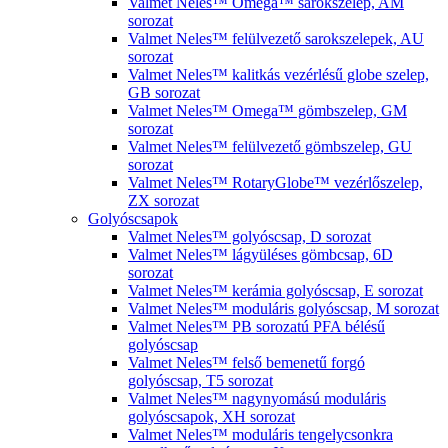
Valmet Neles™ Omega™ sarokszelep, AM
sorozat
Valmet Neles™ felülvezető sarokszelepek, AU
sorozat
Valmet Neles™ kalitkás vezérlésű globe szelep,
GB sorozat
Valmet Neles™ Omega™ gömbszelep, GM
sorozat
Valmet Neles™ felülvezető gömbszelep, GU
sorozat
Valmet Neles™ RotaryGlobe™ vezérlőszelep,
ZX sorozat
Golyóscsapok
Valmet Neles™ golyóscsap, D sorozat
Valmet Neles™ lágyüléses gömbcsap, 6D
sorozat
Valmet Neles™ kerámia golyóscsap, E sorozat
Valmet Neles™ moduláris golyóscsap, M sorozat
Valmet Neles™ PB sorozatú PFA bélésű
golyóscsap
Valmet Neles™ felső bemenetű forgó
golyóscsap, T5 sorozat
Valmet Neles™ nagynyomású moduláris
golyóscsapok, XH sorozat
Valmet Neles™ moduláris tengelycsonkra