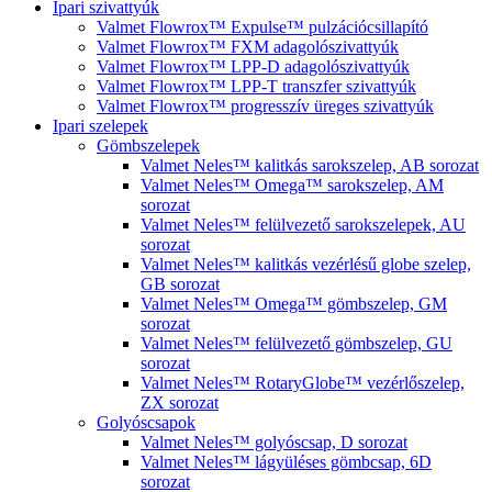
Ipari szivattyúk
Valmet Flowrox™ Expulse™ pulzációcsillapító
Valmet Flowrox™ FXM adagolószivattyúk
Valmet Flowrox™ LPP-D adagolószivattyúk
Valmet Flowrox™ LPP-T transzfer szivattyúk
Valmet Flowrox™ progresszív üreges szivattyúk
Ipari szelepek
Gömbszelepek
Valmet Neles™ kalitkás sarokszelep, AB sorozat
Valmet Neles™ Omega™ sarokszelep, AM
sorozat
Valmet Neles™ felülvezető sarokszelepek, AU
sorozat
Valmet Neles™ kalitkás vezérlésű globe szelep,
GB sorozat
Valmet Neles™ Omega™ gömbszelep, GM
sorozat
Valmet Neles™ felülvezető gömbszelep, GU
sorozat
Valmet Neles™ RotaryGlobe™ vezérlőszelep,
ZX sorozat
Golyóscsapok
Valmet Neles™ golyóscsap, D sorozat
Valmet Neles™ lágyüléses gömbcsap, 6D
sorozat