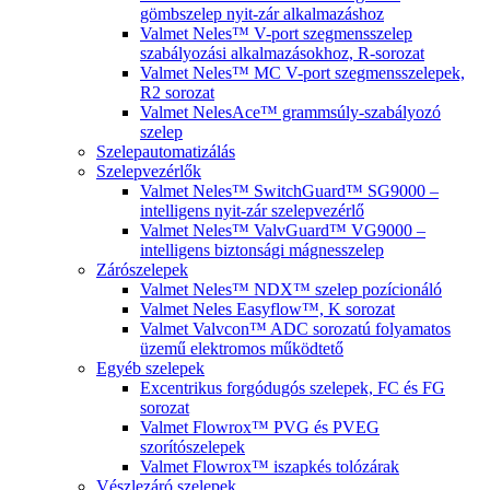
gömbszelep nyit-zár alkalmazáshoz
Valmet Neles™ V-port szegmensszelep
szabályozási alkalmazásokhoz, R-sorozat
Valmet Neles™ MC V-port szegmensszelepek,
R2 sorozat
Valmet NelesAce™ grammsúly-szabályozó
szelep
Szelepautomatizálás
Szelepvezérlők
Valmet Neles™ SwitchGuard™ SG9000 –
intelligens nyit-zár szelepvezérlő
Valmet Neles™ ValvGuard™ VG9000 –
intelligens biztonsági mágnesszelep
Zárószelepek
Valmet Neles™ NDX™ szelep pozícionáló
Valmet Neles Easyflow™, K sorozat
Valmet Valvcon™ ADC sorozatú folyamatos
üzemű elektromos működtető
Egyéb szelepek
Excentrikus forgódugós szelepek, FC és FG
sorozat
Valmet Flowrox™ PVG és PVEG
szorítószelepek
Valmet Flowrox™ iszapkés tolózárak
Vészlezáró szelepek