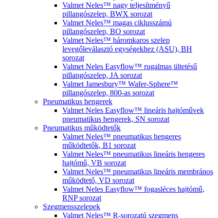
Valmet Neles™ nagy teljesítményű
pillangószelep, BWX sorozat
Valmet Neles™ magas ciklusszámú
pillangószelep, BO sorozat
Valmet Neles™ háromkaros szelep
levegőleválasztó egységekhez (ASU), BH
sorozat
Valmet Neles Easyflow™ rugalmas ültetésű
pillangószelep, JA sorozat
Valmet Jamesbury™ Wafer-Sphere™
pillangószelep, 800-as sorozat
Pneumatikus hengerek
Valmet Neles Easyflow™ lineáris hajtóművek
pneumatikus hengerek, SN sorozat
Pneumatikus működtetők
Valmet Neles™ pneumatikus hengeres
működtetők, B1 sorozat
Valmet Neles™ pneumatikus lineáris hengeres
hajtómű, VB sorozat
Valmet Neles™ pneumatikus lineáris membrános
működtető, VD sorozat
Valmet Neles Easyflow™ fogasléces hajtómű,
RNP sorozat
Szegmensszelepek
Valmet Neles™ R-sorozatú szegmens