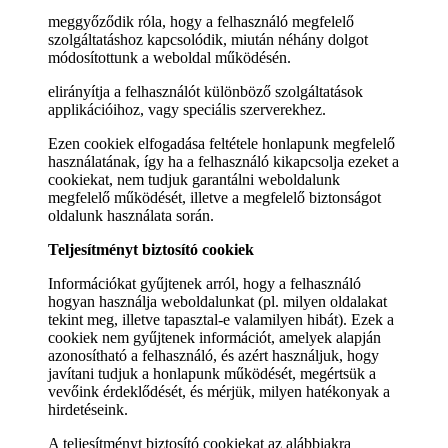
meggyőződik róla, hogy a felhasználó megfelelő
szolgáltatáshoz kapcsolódik, miután néhány dolgot
módosítottunk a weboldal működésén.
elirányítja a felhasználót különböző szolgáltatások
applikációihoz, vagy speciális szerverekhez.
Ezen cookiek elfogadása feltétele honlapunk megfelelő
használatának, így ha a felhasználó kikapcsolja ezeket a
cookiekat, nem tudjuk garantálni weboldalunk
megfelelő működését, illetve a megfelelő biztonságot
oldalunk használata során.
Teljesítményt biztosító cookiek
Információkat gyűjtenek arról, hogy a felhasználó
hogyan használja weboldalunkat (pl. milyen oldalakat
tekint meg, illetve tapasztal-e valamilyen hibát). Ezek a
cookiek nem gyűjtenek információt, amelyek alapján
azonosítható a felhasználó, és azért használjuk, hogy
javítani tudjuk a honlapunk működését, megértsük a
vevőink érdeklődését, és mérjük, milyen hatékonyak a
hirdetéseink.
A teljesítményt biztosító cookiekat az alábbiakra