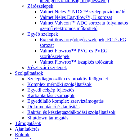
intelligens biztonsági mágnesszelep
Zárószelepek
Valmet Neles™ NDX™ szelep pozícionáló
Valmet Neles Easyflow™, K sorozat
Valmet Valvcon™ ADC sorozatú folyamatos
üzemű elektromos működtető
Egyéb szelepek
Excentrikus forgódugós szelepek, FC és FG
sorozat
Valmet Flowrox™ PVG és PVEG
szorítószelepek
Valmet Flowrox™ iszapkés tolózárak
Vészlezáró szelepek
Szolgáltatások
Szelepdiagnosztika és proaktív felügyelet
Komplex mérnöki szolgáltatások
Egyedi célgép fejlesztés
Karbantartási csomagok
Egyedülálló komplex szerviztámogatás
Dokumentáció és tanúsítás
Raktári és készletgazdálkodási szolgáltatások
Shutdown támogatás
Támogatások
Ajánlatkérés
Rólunk