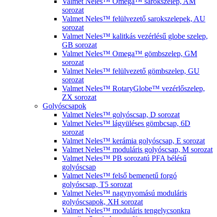
Valmet Neles™ Omega™ sarokszelep, AM
sorozat
Valmet Neles™ felülvezető sarokszelepek, AU
sorozat
Valmet Neles™ kalitkás vezérlésű globe szelep,
GB sorozat
Valmet Neles™ Omega™ gömbszelep, GM
sorozat
Valmet Neles™ felülvezető gömbszelep, GU
sorozat
Valmet Neles™ RotaryGlobe™ vezérlőszelep,
ZX sorozat
Golyóscsapok
Valmet Neles™ golyóscsap, D sorozat
Valmet Neles™ lágyüléses gömbcsap, 6D
sorozat
Valmet Neles™ kerámia golyóscsap, E sorozat
Valmet Neles™ moduláris golyóscsap, M sorozat
Valmet Neles™ PB sorozatú PFA bélésű
golyóscsap
Valmet Neles™ felső bemenetű forgó
golyóscsap, T5 sorozat
Valmet Neles™ nagynyomású moduláris
golyóscsapok, XH sorozat
Valmet Neles™ moduláris tengelycsonkra