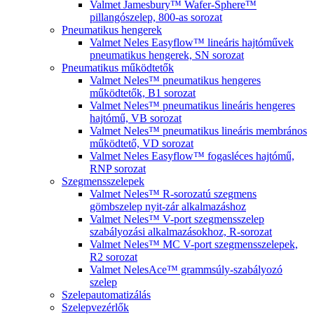
Valmet Jamesbury™ Wafer-Sphere™
pillangószelep, 800-as sorozat
Pneumatikus hengerek
Valmet Neles Easyflow™ lineáris hajtóművek
pneumatikus hengerek, SN sorozat
Pneumatikus működtetők
Valmet Neles™ pneumatikus hengeres
működtetők, B1 sorozat
Valmet Neles™ pneumatikus lineáris hengeres
hajtómű, VB sorozat
Valmet Neles™ pneumatikus lineáris membrános
működtető, VD sorozat
Valmet Neles Easyflow™ fogasléces hajtómű,
RNP sorozat
Szegmensszelepek
Valmet Neles™ R-sorozatú szegmens
gömbszelep nyit-zár alkalmazáshoz
Valmet Neles™ V-port szegmensszelep
szabályozási alkalmazásokhoz, R-sorozat
Valmet Neles™ MC V-port szegmensszelepek,
R2 sorozat
Valmet NelesAce™ grammsúly-szabályozó
szelep
Szelepautomatizálás
Szelepvezérlők