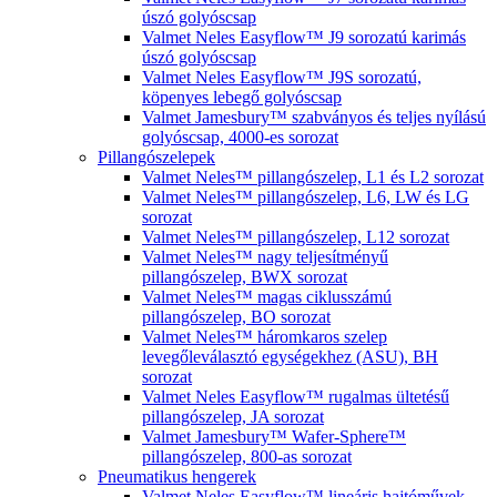
úszó golyóscsap
Valmet Neles Easyflow™ J9 sorozatú karimás
úszó golyóscsap
Valmet Neles Easyflow™ J9S sorozatú,
köpenyes lebegő golyóscsap
Valmet Jamesbury™ szabványos és teljes nyílású
golyóscsap, 4000-es sorozat
Pillangószelepek
Valmet Neles™ pillangószelep, L1 és L2 sorozat
Valmet Neles™ pillangószelep, L6, LW és LG
sorozat
Valmet Neles™ pillangószelep, L12 sorozat
Valmet Neles™ nagy teljesítményű
pillangószelep, BWX sorozat
Valmet Neles™ magas ciklusszámú
pillangószelep, BO sorozat
Valmet Neles™ háromkaros szelep
levegőleválasztó egységekhez (ASU), BH
sorozat
Valmet Neles Easyflow™ rugalmas ültetésű
pillangószelep, JA sorozat
Valmet Jamesbury™ Wafer-Sphere™
pillangószelep, 800-as sorozat
Pneumatikus hengerek
Valmet Neles Easyflow™ lineáris hajtóművek