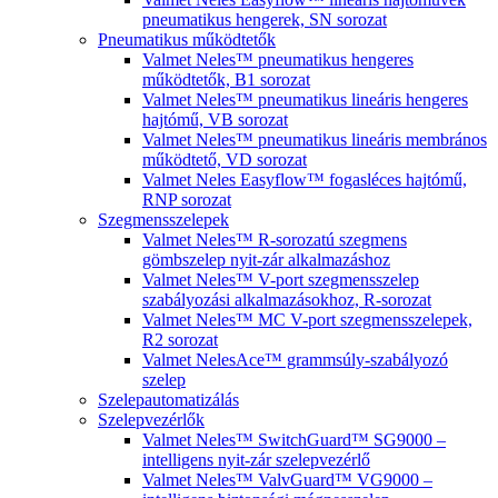
pneumatikus hengerek, SN sorozat
Pneumatikus működtetők
Valmet Neles™ pneumatikus hengeres
működtetők, B1 sorozat
Valmet Neles™ pneumatikus lineáris hengeres
hajtómű, VB sorozat
Valmet Neles™ pneumatikus lineáris membrános
működtető, VD sorozat
Valmet Neles Easyflow™ fogasléces hajtómű,
RNP sorozat
Szegmensszelepek
Valmet Neles™ R-sorozatú szegmens
gömbszelep nyit-zár alkalmazáshoz
Valmet Neles™ V-port szegmensszelep
szabályozási alkalmazásokhoz, R-sorozat
Valmet Neles™ MC V-port szegmensszelepek,
R2 sorozat
Valmet NelesAce™ grammsúly-szabályozó
szelep
Szelepautomatizálás
Szelepvezérlők
Valmet Neles™ SwitchGuard™ SG9000 –
intelligens nyit-zár szelepvezérlő
Valmet Neles™ ValvGuard™ VG9000 –