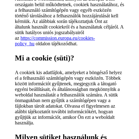
országain belül működtetnek, cookiek használatához, és
a felhasználó számítógépén vagy egyéb eszközén
történő tárolásához a felhasználók hozzájárulását kell
kérniük. Az alábbiak során tájékoztatjuk Önt az
általunk használt cookiekról és a használatuk céljáról. A
sütik hatályos uniós jogszabályairól
az
https://commission.europa.eu/cookies-
policy_hu
oldalon tájékozódhat.
Mi a cookie (süti)?
A cookiek kis adatfájlok, amelyeket a böngésző helyez
el a felhasználó számítógépén vagy eszközén. Többek
között információt gyűjtenek, megjegyzik a látogató
egyéni beállításait, és általánosságban megkönnyítik a
weboldal használatát a felhasználók számára. A sütik
önmagukban nem gyűjtik a számítógépen vagy a
fájlokban tárolt adatokat. Olvassa el figyelmesen az
alábbi tájékoztatót további információkért, hogyan
gyűjtjük az információt, amikor Ön ezt a weboldalt
használja.
Milyen sütiket használunk és