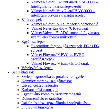
Valmet Neles™ SwitchGuard™ SG9000 –
intelligens nyit-zár szelepvezérlő
Valmet Neles™ ValvGuard™ VG9000 –
intelligens biztonsági mágnesszelep
Zárószelepek
Valmet Neles™ NDX™ szelep pozícionáló
Valmet Neles Easyflow™, K sorozat
Valmet Valvcon™ ADC sorozatú folyamatos
üzemű elektromos működtető
Egyéb szelepek
Excentrikus forgódugós szelepek, FC és FG
sorozat
Valmet Flowrox™ PVG és PVEG
szorítószelepek
Valmet Flowrox™ iszapkés tolózárak
Vészlezáró szelepek
Szolgáltatások
Szelepdiagnosztika és proaktív felügyelet
Komplex mérnöki szolgáltatások
Egyedi célgép fejlesztés
Karbantartási csomagok
Egyedülálló komplex szerviztámogatás
Dokumentáció és tanúsítás
Raktári és készletgazdálkodási szolgáltatások
Shutdown támogatás