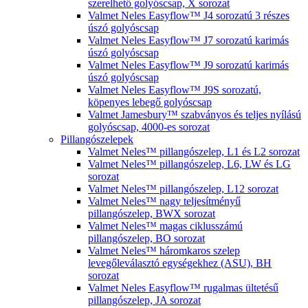
szerelhető golyóscsap, X sorozat
Valmet Neles Easyflow™ J4 sorozatú 3 részes
úszó golyóscsap
Valmet Neles Easyflow™ J7 sorozatú karimás
úszó golyóscsap
Valmet Neles Easyflow™ J9 sorozatú karimás
úszó golyóscsap
Valmet Neles Easyflow™ J9S sorozatú,
köpenyes lebegő golyóscsap
Valmet Jamesbury™ szabványos és teljes nyílású
golyóscsap, 4000-es sorozat
Pillangószelepek
Valmet Neles™ pillangószelep, L1 és L2 sorozat
Valmet Neles™ pillangószelep, L6, LW és LG
sorozat
Valmet Neles™ pillangószelep, L12 sorozat
Valmet Neles™ nagy teljesítményű
pillangószelep, BWX sorozat
Valmet Neles™ magas ciklusszámú
pillangószelep, BO sorozat
Valmet Neles™ háromkaros szelep
levegőleválasztó egységekhez (ASU), BH
sorozat
Valmet Neles Easyflow™ rugalmas ültetésű
pillangószelep, JA sorozat