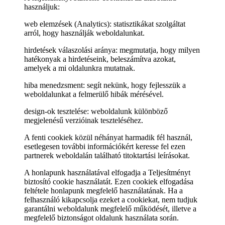
használjuk:
web elemzések (Analytics): statisztikákat szolgáltat
arról, hogy használják weboldalunkat.
hirdetések válaszolási aránya: megmutatja, hogy milyen
hatékonyak a hirdetéseink, beleszámítva azokat,
amelyek a mi oldalunkra mutatnak.
hiba menedzsment: segít nekünk, hogy fejlesszük a
weboldalunkat a felmerülő hibák mérésével.
design-ok tesztelése: weboldalunk különböző
megjelenésű verzióinak teszteléséhez.
A fenti cookiek közül néhányat harmadik fél használ,
esetlegesen további információkért keresse fel ezen
partnerek weboldalán található titoktartási leírásokat.
A honlapunk használatával elfogadja a Teljesítményt
biztosító cookie használatát. Ezen cookiek elfogadása
feltétele honlapunk megfelelő használatának. Ha a
felhasználó kikapcsolja ezeket a cookiekat, nem tudjuk
garantálni weboldalunk megfelelő működését, illetve a
megfelelő biztonságot oldalunk használata során.