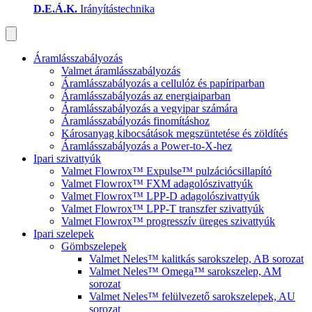
D.E.Á.K.
Irányítástechnika
Áramlásszabályozás
Valmet áramlásszabályozás
Áramlásszabályozás a cellulóz és papíriparban
Áramlásszabályozás az energiaiparban
Áramlásszabályozás a vegyipar számára
Áramlásszabályozás finomításhoz
Károsanyag kibocsátások megszüntetése és zöldítés
Áramlásszabályozás a Power-to-X-hez
Ipari szivattyúk
Valmet Flowrox™ Expulse™ pulzációcsillapító
Valmet Flowrox™ FXM adagolószivattyúk
Valmet Flowrox™ LPP-D adagolószivattyúk
Valmet Flowrox™ LPP-T transzfer szivattyúk
Valmet Flowrox™ progresszív üreges szivattyúk
Ipari szelepek
Gömbszelepek
Valmet Neles™ kalitkás sarokszelep, AB sorozat
Valmet Neles™ Omega™ sarokszelep, AM
sorozat
Valmet Neles™ felülvezető sarokszelepek, AU
sorozat