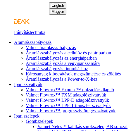
English
Magyar
Irányítástechnika
Áramlásszabályozás
Valmet áramlásszabályozás
Áramlásszabályozás a cellulóz és papíriparban
Áramlásszabályozás az energiaiparban
Áramlásszabályozás a vegyipar számára
Áramlásszabályozás finomításhoz
Károsanyag kibocsátások megszüntetése és zöldítés
Áramlásszabályozás a Power-to-X-hez
Ipari szivattyúk
Valmet Flowrox™ Expulse™ pulzációcsillapító
Valmet Flowrox™ FXM adagolószivattyúk
Valmet Flowrox™ LPP-D adagolószivattyúk
Valmet Flowrox™ LPP-T transzfer szivattyúk
Valmet Flowrox™ progresszív üreges szivattyúk
Ipari szelepek
Gömbszelepek
Valmet Neles™ kalitkás sarokszelep, AB sorozat